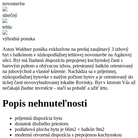
novostavba
slnečný
tehla
výhodná ponuka
Aston Waldner ponúka exkluzívne na predaj zaujímavý 3 izbový
byt s balkónom v nízkopodlažnej tehlovej novostavbe na Agátovej
ulici. Byt má žiadanú dispozíciu prepojenej kuchynskej časti s
barovým pultom a obývacou izbou, priestranný balkón orientovaný
na juhovýchod a vlastné kúrenie. Nachádza sa v príjemnej,
nízkopodlažnej bytovke s malým počtom bytov a je orientovaný do
tichej časti novovybudovanej lokalite Rovinky. Byt v ktorom Vás už
nečakajú žiadne investície - stačí sa pobaliť a užiť leto.
Popis nehnuteľnosti
príjemná dispozícia bytu
dostatok úložného priestoru
podlahová plocha bytu je 66m2 + balkón 9m2
moderná otvorená dispozícia s prepojenou kuchynskou