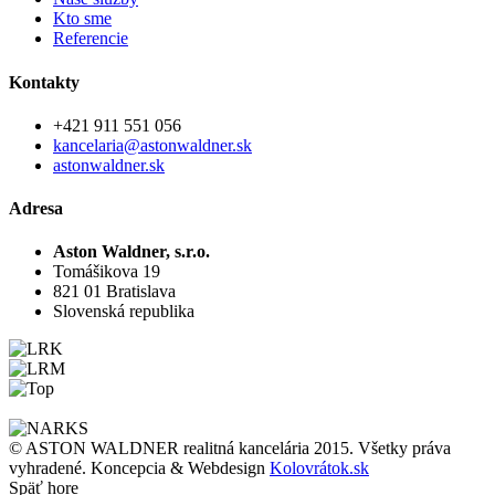
Kto sme
Referencie
Kontakty
+421 911 551 056
kancelaria@astonwaldner.sk
astonwaldner.sk
Adresa
Aston Waldner, s.r.o.
Tomášikova 19
821 01 Bratislava
Slovenská republika
© ASTON WALDNER realitná kancelária 2015. Všetky práva
vyhradené. Koncepcia & Webdesign
Kolovrátok.sk
Späť hore