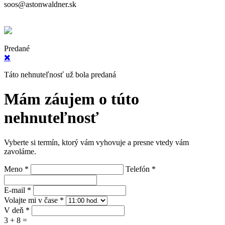
soos@astonwaldner.sk
Predané
Táto nehnuteľnosť už bola predaná
Mám záujem o túto
nehnuteľnosť
Vyberte si termín, ktorý vám vyhovuje a presne vtedy vám
zavoláme.
Meno *
Telefón *
E-mail *
Volajte mi v čase *
V deň *
3 + 8 =