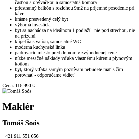
časťou a obývačkou a samostatná komora
priestranný balkón s rozlohou 9m2 na príjemné posedenie pri
káve
krásne presvetlený celý byt
výborná investícia
byt sa nachádza na ideálnom 1 podlaží - nie pod strechou, nie
na prízemí
kúpeľňa s vaňou, samostatné WC
moderná kuchynská linka
parkovacie miesto pred domom v zvýhodnenej cene
nízke mesačné náklady vďaka vlastnému kúreniu plynovým
kotlom
byt, ktorý vďaka samým pozitívam nebudete mať s čím
porovnať - odporúčame vidieť
Cena:
116 990 €
Maklér
Tomáš Soós
+421 911 551 056